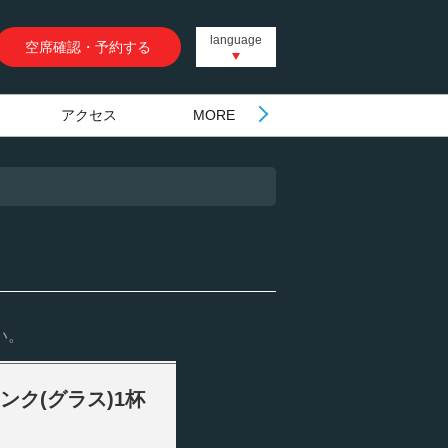
language
空席確認・予約する
アクセス
MORE
い。
ク(グラス)1杯