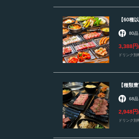
【60種
80品
3,388円
ドリンク別料
【種類豊
68品
2,948円
ドリンク別料