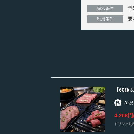
予
提示条件
要
利用条件
【60種
81品
4,268円
ドリンク別料